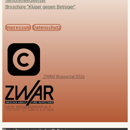
Seniorenwegweiser
Broschüre "Klüger gegen Betrüger"
Impressum
Datenschutz
ZWAR Wuppertal 2026