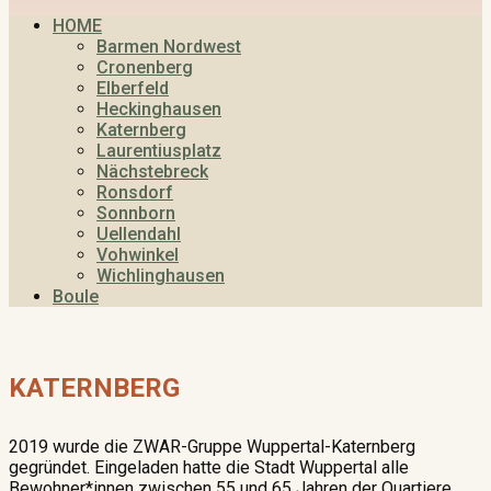
HOME
Barmen Nordwest
Cronenberg
Elberfeld
Heckinghausen
Katernberg
Laurentiusplatz
Nächstebreck
Ronsdorf
Sonnborn
Uellendahl
Vohwinkel
Wichlinghausen
Boule
KATERNBERG
2019 wurde die ZWAR-Gruppe Wuppertal-Katernberg
gegründet. Eingeladen hatte die Stadt Wuppertal alle
Bewohner*innen zwischen 55 und 65 Jahren der Quartiere